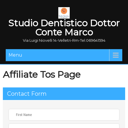
Studio Dentistico Dottor
Conte Marco
Via Luigi Niovelli 14-Velletri-Rm-Tel.069641594
Menu
Affiliate Tos Page
Contact Form