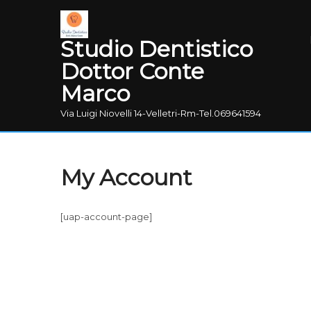
Studio Dentistico
Dottor Conte
Marco
Via Luigi Niovelli 14-Velletri-Rm-Tel.069641594
My Account
[uap-account-page]