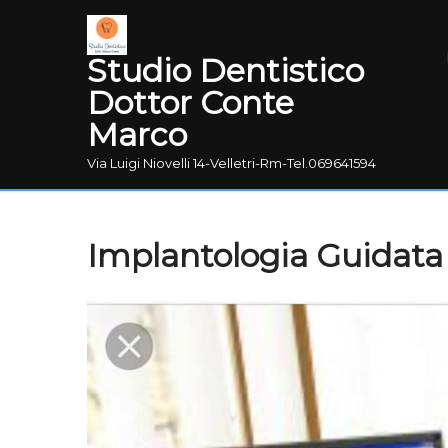
Studio Dentistico
Dottor Conte
Marco
Via Luigi Niovelli 14-Velletri-Rm-Tel.069641594
Implantologia Guidata