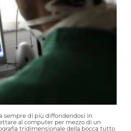
a sempre di più diffondendosi in
gettare al computer per mezzo di un
grafia tridimensionale della bocca tutto